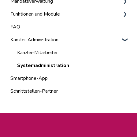
Mandatsverwaltung
Funktionen und Module
Mandate
FAQ
Benutzer
Grundfunktionen
Kanzlei-Administration
Nachrichten
Dokumente
Kanzlei-Mitarbeiter
Aufgaben
Systemadministration
Smartphone-App
Unterschriften
Schnittstellen-Partner
Kanzlei-Tools
Finanzbuchhaltung
Lohnbuchhaltung
Einkommensteuer