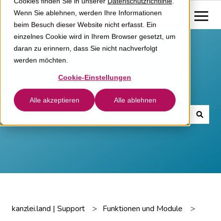
Cookies finden Sie in unserer
Datenschutzrichtlinie
.
Wenn Sie ablehnen, werden Ihre Informationen
beim Besuch dieser Website nicht erfasst. Ein
einzelnes Cookie wird in Ihrem Browser gesetzt, um
daran zu erinnern, dass Sie nicht nachverfolgt
werden möchten.
Cookie-Einstellungen
Wie können wir helfen?
Alle akzeptieren
Alle ablehnen
Es gibt keine Vorschläge, da das Suchfeld leer ist.
kanzlei.land | Support
Funktionen und Module