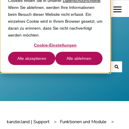
Cookies finden Sie in unserer
Datenschutzrichtlinie
.
Wenn Sie ablehnen, werden Ihre Informationen
beim Besuch dieser Website nicht erfasst. Ein
einzelnes Cookie wird in Ihrem Browser gesetzt, um
daran zu erinnern, dass Sie nicht nachverfolgt
werden möchten.
Cookie-Einstellungen
Wie können wir helfen?
Alle akzeptieren
Alle ablehnen
Es gibt keine Vorschläge, da das Suchfeld leer ist.
kanzlei.land | Support
Funktionen und Module