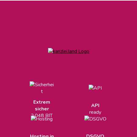
Extrem
API
sicher
ready
2.048 BIT
Hosting in
DSGVO