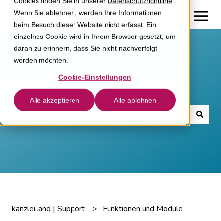
Cookies finden Sie in unserer
Datenschutzrichtlinie
.
Wenn Sie ablehnen, werden Ihre Informationen
beim Besuch dieser Website nicht erfasst. Ein
einzelnes Cookie wird in Ihrem Browser gesetzt, um
daran zu erinnern, dass Sie nicht nachverfolgt
werden möchten.
Cookie-Einstellungen
Wie können wir helfen?
Alle akzeptieren
Alle ablehnen
Es gibt keine Vorschläge, da das Suchfeld leer ist.
kanzlei.land | Support
Funktionen und Module